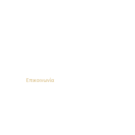
Επικοινωνία
Κροκεές Λακωνίας, T.K. 23 057
699 523 1150
693 228 7411
info@kourosofzeus.gr