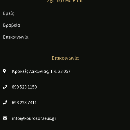
Σχετικά Με Εμάς
Εμείς
Βραβεία
Επικοινωνία
Επικοινωνία
Κροκεές Λακωνίας, T.K. 23 057
699 523 1150
693 228 7411
info@kourosofzeus.gr