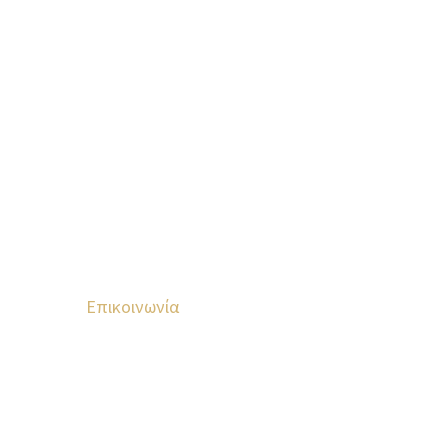
Επικοινωνία
Κροκεές Λακωνίας, T.K. 23 057
699 523 1150
693 228 7411