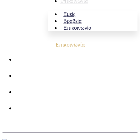
Επικοινωνία
Εμείς
Βραβεία
Επικοινωνία
Επικοινωνία
Κροκεές Λακωνίας, T.K. 23 057
699 523 1150
693 228 7411
info@kourosofzeus.gr