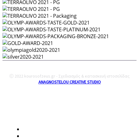
Ⓒ 2022 kourosofzeus.gr - Σχεδιασμός & κατασκευή ιστοσελίδας
ANAGNOSTELOU CREATIVE STUDIO