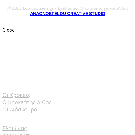
Ⓒ 2022 kourosofzeus.gr - Σχεδιασμός & κατασκευή ιστοσελίδας
ANAGNOSTELOU CREATIVE STUDIO
Close
ΑΡΧΙΚΗ
ΕΜΕΙΣ
ΤΑ ΠΡΟΪΟΝΤΑ ΜΑΣ – ESHOP
Ο ΤΟΠΟΣ ΜΑΣ
Οι Κροκεές
Ο Κροκεάτης Λίθος
Οι Διόσκουροι
ΓΗ & ΠΟΙΚΙΛΙΕΣ
Ελαιώνας