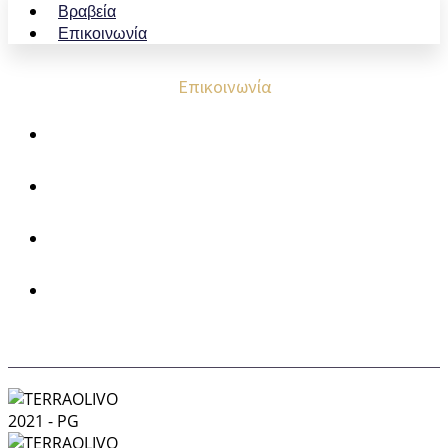
Βραβεία
Επικοινωνία
Επικοινωνία
Κροκεές Λακωνίας, T.K. 23 057
699 523 1150
693 228 7411
info@kourosofzeus.gr