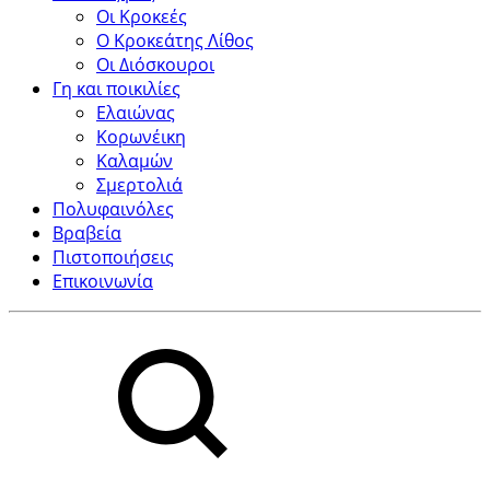
Οι Κροκεές
Ο Κροκεάτης Λίθος
Οι Διόσκουροι
Γη και ποικιλίες
Ελαιώνας
Κορωνέικη
Καλαμών
Σμερτολιά
Πολυφαινόλες
Βραβεία
Πιστοποιήσεις
Επικοινωνία