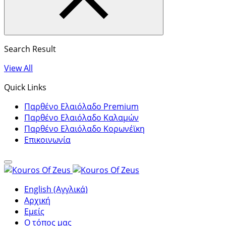
Search Result
View All
Quick Links
Παρθένο Ελαιόλαδο Premium
Παρθένο Ελαιόλαδο Καλαμών
Παρθένο Ελαιόλαδο Κορωνέϊκη
Επικοινωνία
English (Αγγλικά)
Αρχική
Εμείς
Ο τόπος μας